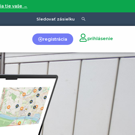
ia tie vaše →
Sledovať zásielku
prihlásenie
registrácia