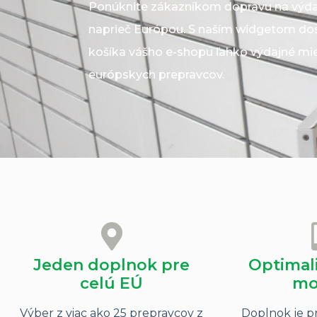
Ponúknite zákazníkom dopravu na výda
naprieč Európou. S naším widgetom do
košíka vášho e-shopu ľahko výdajné mi
európskych prepravcov.
Jeden doplnok pre
Optimali
celú EÚ
mo
Výber z viac ako 25 prepravcov z
Doplnok je p