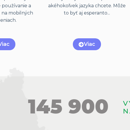
 používanie a
akéhokoľvek jazyka chcete. Môže
 na mobilných
to byť aj esperanto...
deniach.
Viac
Viac
145 900
V
N