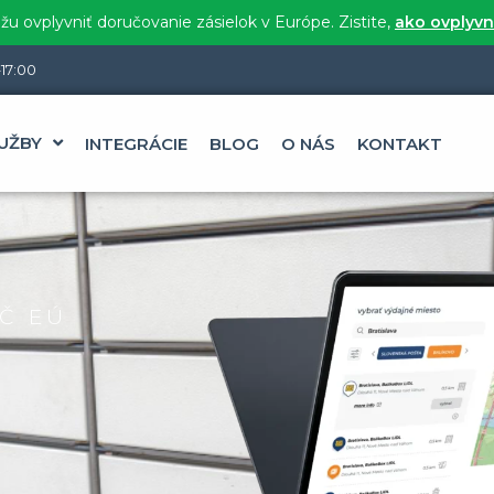
u ovplyvniť doručovanie zásielok v Európe. Zistite,
ako ovplyvn
17:00
UŽBY
INTEGRÁCIE
BLOG
O NÁS
KONTAKT
Č EÚ