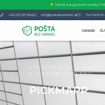
Júlové a augustové sviatky môž
+421 233 527 604
info@postabezhranic.sk
Po–Pá 8:00–
SL
CENNÍK
VÝDAJNÉ MIESTA NAPRIE
V JEDNOM DOPLNKU
PICKMAPP