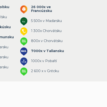
oľsku
26 000x ve
Francúzsku
ľsku
5 500x v Maďarsku
akúsku
1 300x Chorvátsku
umunsku
800x v Chorvátsku
arsku
7000x v Taliansku
arsku
1000x v Pobaltí
arsku
2 600 x v Grécku