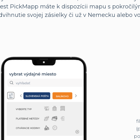
t PickMapp ​​máte k dispozícii mapu s pokročilými
dvihnutie svojej zásielky či už v Nemecku alebo v
f
(
po