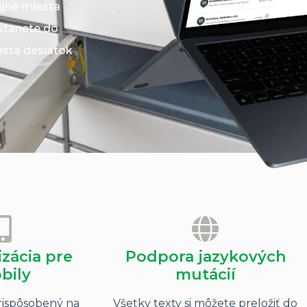
jné miesta
stanete do
esta desiatok
zácia pre
Podpora jazykových
bily
mutácií
rispôsobený na
Všetky texty si môžete preložiť do