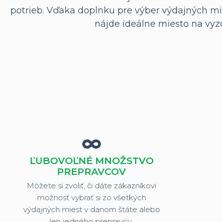
potrieb. Vďaka doplnku pre výber výdajných mies
nájde ideálne miesto na vyz
ĽUBOVOĽNÉ MNOŽSTVO
PREPRAVCOV
Môžete si zvoliť, či dáte zákazníkovi
možnosť vybrať si zo všetkých
výdajných miest v danom štáte alebo
len jedného prepravcu.