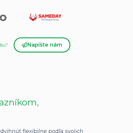
Napíšte nám
íku?
kazníkom,
vihnúť flexibilne podľa svojich