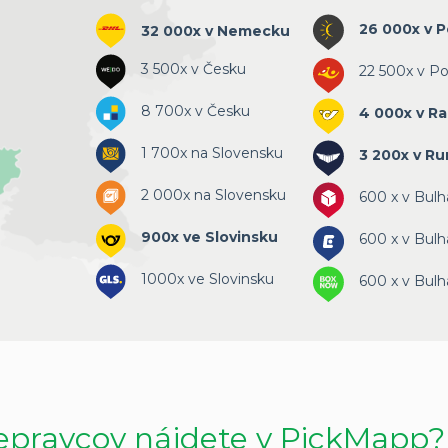
26 000x v P
32 000x v Nemecku
3 500x v Česku
22 500x v Po
8 700x v Česku
4 000x v R
1 700x na Slovensku
3 200x v R
2 000x na Slovensku
600 x v Bulh
900x ve Slovinsku
600 x v Bulh
1000x ve Slovinsku
600 x v Bulh
epravcov nájdete v PickMapp?