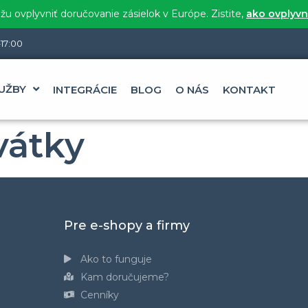
u ovplyvniť doručovanie zásielok v Európe. Zistite,
ako ovplyvn
17:00
UŽBY
INTEGRÁCIE
BLOG
O NÁS
KONTAKT
vátky
Pre e-shopy a firmy
Ako to funguje
Kam doručujeme?
Cenníky