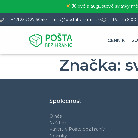
Júlové a augustové sviatky môž
+421 233 527 604
info@postabezhranic.sk
Po–Pá 8:00–
SL
CENNÍK
Značka:
s
Spoločnosť
O nás
Náš tím
Kariéra v Pošte bez hraníc
Novinky