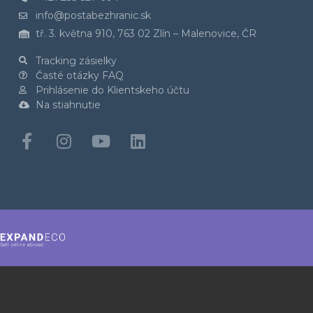
info@postabezhranic.sk
tř. 3. května 910, 763 02 Zlín – Malenovice, ČR
Tracking zásielky
Časté otázky FAQ
Prihlásenie do Klientskeho účtu
Na stiahnutie