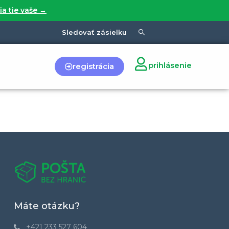
ia tie vaše →
Sledovať zásielku
prihlásenie
registrácia
Máte otázku?
+421 233 527 604