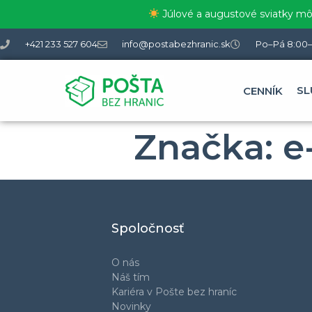
Júlové a augustové sviatky môž
+421 233 527 604
info@postabezhranic.sk
Po–Pá 8:00–
SL
CENNÍK
Značka:
e
Spoločnosť
O nás
Náš tím
Kariéra v Pošte bez hraníc
Novinky