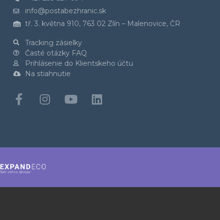
info@postabezhranic.sk
tř. 3. května 910, 763 02 Zlín – Malenovice, ČR
Tracking zásielky
Časté otázky FAQ
Prihlásenie do Klientskeho účtu
Na stiahnutie