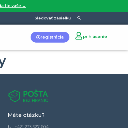
ia tie vaše →
Sledovať zásielku
prihlásenie
registrácia
y
Máte otázku?
+421 233 527 604