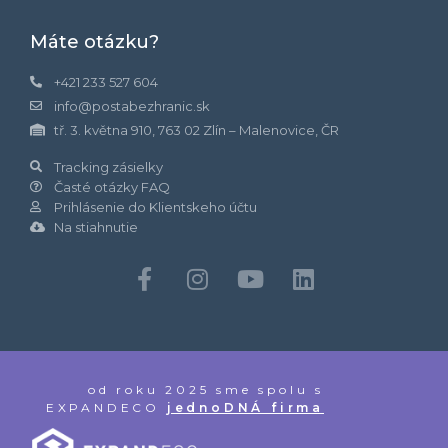
Máte otázku?
+421 233 527 604
info@postabezhranic.sk
tř. 3. května 910, 763 02 Zlín – Malenovice, ČR
Tracking zásielky
Časté otázky FAQ
Prihlásenie do Klientskeho účtu
Na stiahnutie
od roku 2025 sme spolu s
EXPANDECO
jednoDNÁ firma