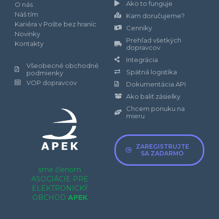
Ako to funguje
O nás
Náš tím
Kam doručujeme?
Kariéra v Pošte bez hraníc
Cenníky
Novinky
Prehľad všetkých
Kontakty
dopravcov
Integrácia
Všeobecné obchodné
Spätná logistika
podmienky
VOP dopravcov
Dokumentácia API
Ako baliť zásielky
Chcem ponuku na
mieru
ZAREGISTRUJTE
SA ZADARMO
sme členom
ASOCIÁCIE PRE
ELEKTRONICKÝ
OBCHOD
APEK