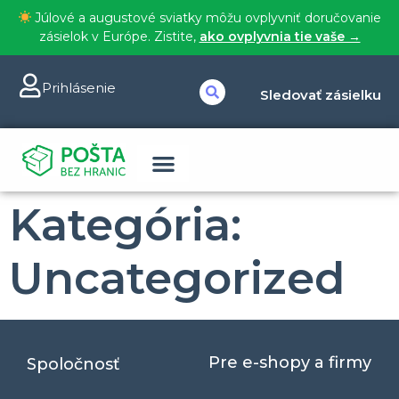
Júlové a augustové sviatky môžu ovplyvniť doručovanie
zásielok v Európe. Zistite,
ako ovplyvnia tie vaše →
Prihlásenie
Sledovať zásielku
Kategória:
Uncategorized
Pre e-shopy a firmy
Spoločnosť