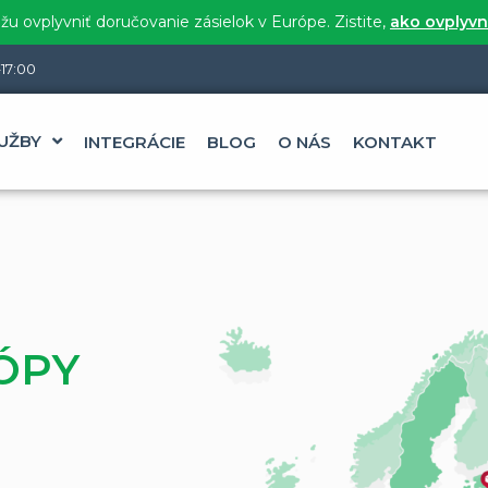
u ovplyvniť doručovanie zásielok v Európe. Zistite,
ako ovplyvn
17:00
UŽBY
INTEGRÁCIE
BLOG
O NÁS
KONTAKT
ÓPY