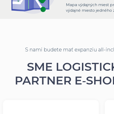
Mapa výdajných miest pr
výdajné miesto jedného 
S nami budete mať expanziu all-inc
SME LOGISTIC
PARTNER E‑SH