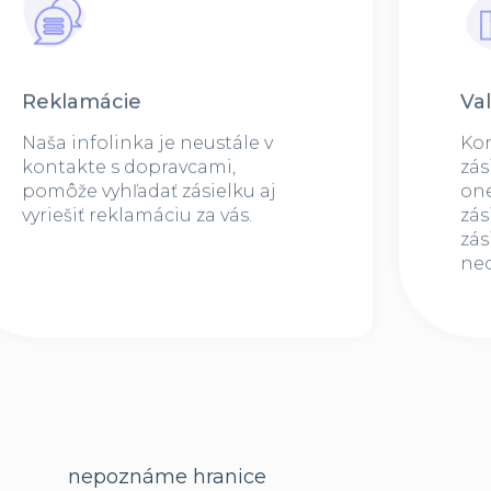
Reklamácie
Val
Naša infolinka je neustále v
Kon
kontakte s dopravcami,
zás
pomôže vyhľadať zásielku aj
one
vyriešiť reklamáciu za vás.
zás
zás
ne
nepoznáme hranice