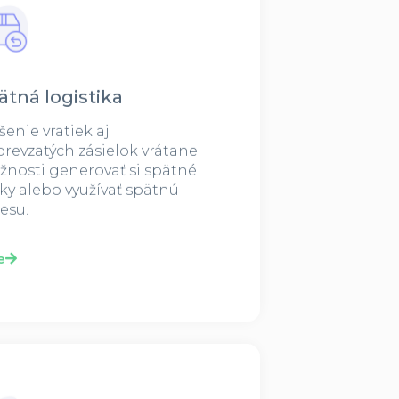
ätná logistika
šenie vratiek aj
revzatých zásielok vrátane
nosti generovať si spätné
tky alebo využívať spätnú
esu.
e