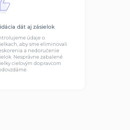
idácia dát aj zásielok
trolujeme údaje o
ielkach, aby sme eliminovali
skorenia a nedoručenie
ielok. Nesprávne zabalené
ielky cieľovým dopravcom
odovzdáme.