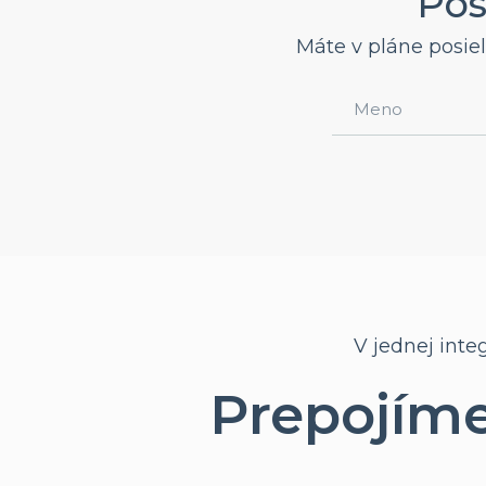
Pos
Máte v pláne posie
V jednej inte
Prepojíme 