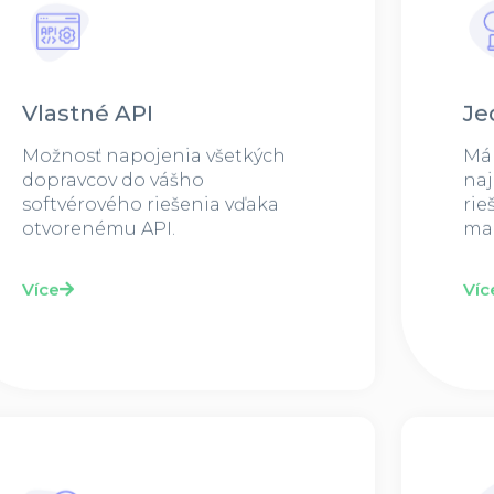
Vlastné API​
Je
Možnosť napojenia všetkých
Má
dopravcov do vášho
naj
softvérového riešenia vďaka
rie
otvorenému API.
mar
Více
Víc