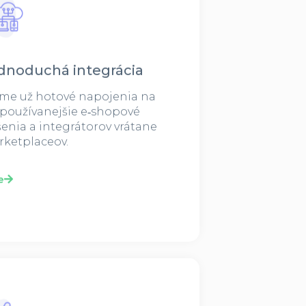
dnoduchá integrácia
me už hotové napojenia na
používanejšie e‑shopové
šenia a integrátorov vrátane
ketplaceov.
e