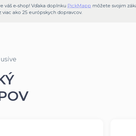
e váš e‑shop! Vďaka doplnku
PickMapp
môžete svojim záka
z viac ako 25 európskych dopravcov.
lusive
KÝ
OPOV