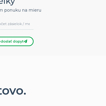
elky
vám ponuku na mieru
doslať dopyt
tovo.