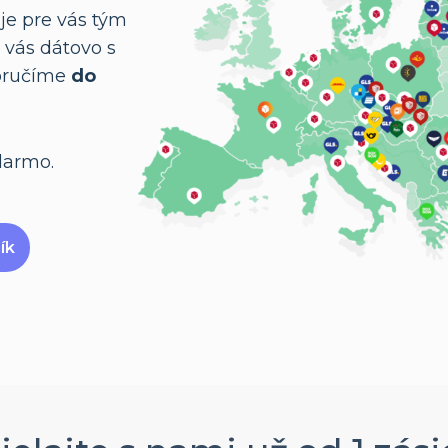
je pre vás tým
 vás dátovo s
doručíme
do
darmo.
ík