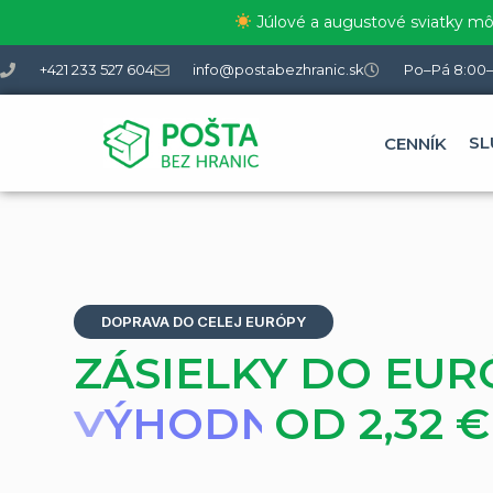
Júlové a augustové sviatky môž
+421 233 527 604
info@postabezhranic.sk
Po–Pá 8:00–
SL
CENNÍK
DOPRAVA DO CELEJ EURÓPY
ZÁSIELKY DO EUR
OD 2,32 €
R
Ý
C
H
L
O