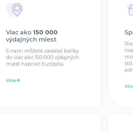
Viac ako
150 000
Sp
výdajných miest
Rie
nep
S nami môžete zasielať balíky
mož
do viac ako 150 000 výdajných
ští
miest naprieč Európou.
adr
Více
Víc