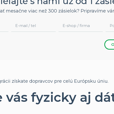
ielajte s nami už od 1 zási
lať mesačne viac než 300 zásielok? Pripravíme 
O
grácii získate dopravcov pre celú Európsku úniu.
vás fyzicky aj dá