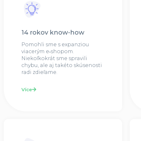
14 rokov know-how
Pomohli sme s expanziou
viacerým e‑shopom.
Niekoľkokrát sme spravili
chybu, ale aj takéto skúsenosti
radi zdieľame.
Více