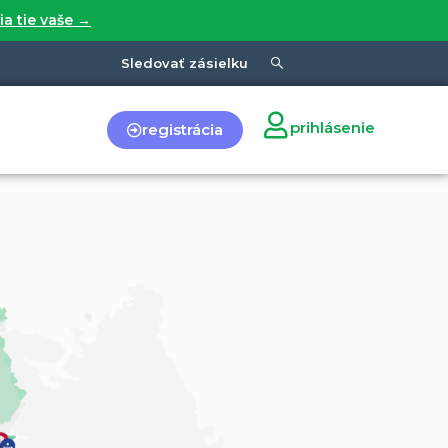
ia tie vaše →
Sledovať zásielku
prihlásenie
registrácia